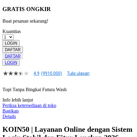
GRATIS ONGKIR
Buat pesanan sekarang!
Kuantitas
LOGIN
DAFTAR
DAFTAR
LOGIN
4.9
(9910.000)
Tulis ulasan
4.9
dari
5
Topi Tanpa Bingkai Futura Wash
bintang,
nilai
Info lebih lanjut
rating
rata-
Periksa ketersediaan di toko
rata.
Bagikan
Read
Details
13
Reviews.
KOIN50 | Layanan Online dengan Sistem
Tautan
halaman