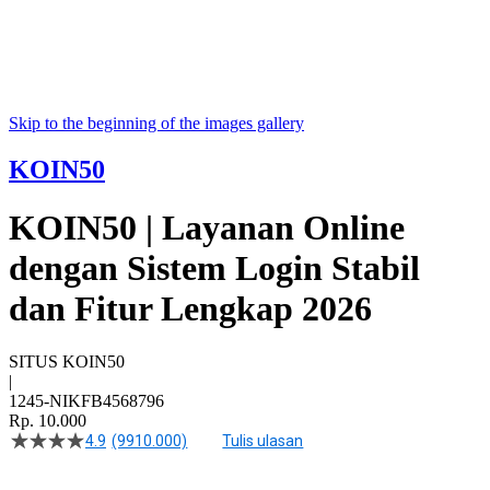
Skip to the beginning of the images gallery
KOIN50
KOIN50 | Layanan Online
dengan Sistem Login Stabil
dan Fitur Lengkap 2026
SITUS KOIN50
|
1245-NIKFB4568796
Rp. 10.000
4.9
(9910.000)
Tulis ulasan
4.5
dari
5