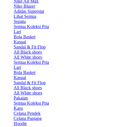
Nike Air Max
Nike Blazer
Adidas Superstar
Lihat Semua
Sepatu
Semua Koleksi Pria
Lari
Bola Basket
Kasual
Sandal & Fit Flop
All Black shoes
All White shoes
Semua Koleksi Pria
Lari
Bola Basket
Kasual
Sandal & Fit Flop
All Black shoes
All White shoes
Pakaian
Semua Koleksi Pria
Kaos
Celana Pendek
Celana Panjang
Hoodie