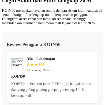
Login Stabil dan Fitur Lengkap 2026
yang
sama.
KOIN50 merupakan layanan online dengan sistem login yang stabil
serta dukungan fitur lengkap untuk kenyamanan pengguna.
Dilengkapi akses cepat dan tampilan sederhana, sehingga
memudahkan member dalam menikmati layanan di tahun 2026.
Review Pengguna KOIN50
Alin - Pekalongan
★★★★★
23 February 2026
KOIN50
KOIN50 ini beneran juara! RTP tinggi, banyak bonus,
dan yang paling penting gampang menang. Udah
beberapa kali