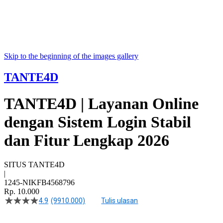
Skip to the beginning of the images gallery
TANTE4D
TANTE4D | Layanan Online
dengan Sistem Login Stabil
dan Fitur Lengkap 2026
SITUS TANTE4D
|
1245-NIKFB4568796
Rp. 10.000
4.9
(9910.000)
Tulis ulasan
4.5
dari
5