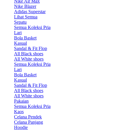
Nike Air Max
Nike Blazer
Adidas Superstar
Lihat Semua
Sepatu
Semua Koleksi Pria
Lari
Bola Basket
Kasual
Sandal & Fit Flop
All Black shoes
All White shoes
Semua Koleksi Pria
Lari
Bola Basket
Kasual
Sandal & Fit Flop
All Black shoes
All White shoes
Pakaian
Semua Koleksi Pria
Kaos
Celana Pendek
Celana Panjang
Hoodie