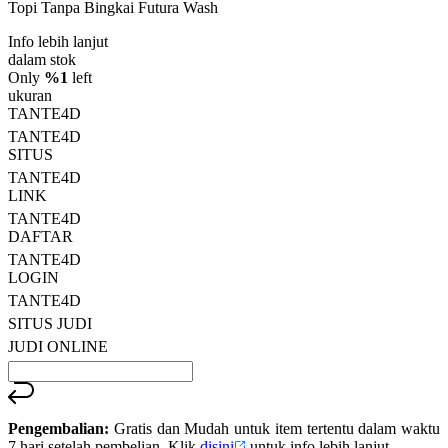
Topi Tanpa Bingkai Futura Wash
bintang,
nilai
Info lebih lanjut
rating
rata-
dalam stok
rata.
Only
%1
left
Read
ukuran
13
TANTE4D
Reviews.
TANTE4D
Tautan
halaman
SITUS
yang
TANTE4D
sama.
LINK
TANTE4D
DAFTAR
TANTE4D
LOGIN
TANTE4D
SITUS JUDI
JUDI ONLINE
Pengembalian:
Gratis dan Mudah untuk item tertentu dalam waktu
7 hari setelah pembelian. Klik
disini
untuk info lebih lanjut.