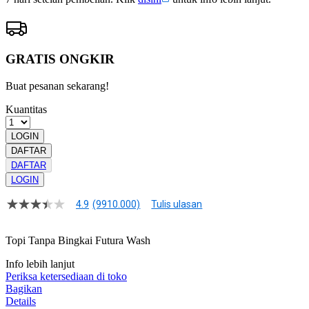
GRATIS ONGKIR
Buat pesanan sekarang!
Kuantitas
LOGIN
DAFTAR
DAFTAR
LOGIN
4.9
(9910.000)
Tulis ulasan
4.9
dari
5
Topi Tanpa Bingkai Futura Wash
bintang,
nilai
Info lebih lanjut
rating
rata-
Periksa ketersediaan di toko
rata.
Bagikan
Read
Details
13